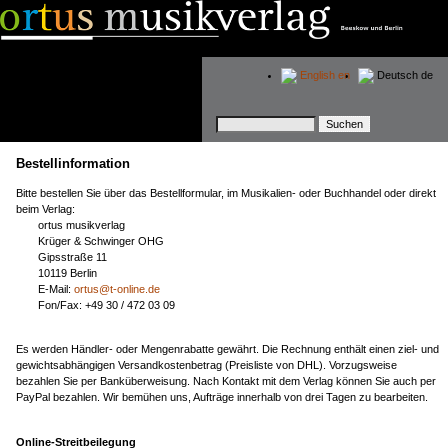
English
en
Deutsch
de
Suchbegriffe
Bestellinformation
Bitte bestellen Sie über das Bestellformular, im Musikalien- oder Buchhandel oder direkt
beim Verlag:
ortus musikverlag
Krüger & Schwinger OHG
Gipsstraße 11
10119 Berlin
E-Mail:
ortus@t-online.de
Fon/Fax: +49 30 / 472 03 09
Es werden Händler- oder Mengenrabatte gewährt. Die Rechnung enthält einen ziel- und
gewichtsabhängigen Versandkostenbetrag (Preisliste von DHL). Vorzugsweise
bezahlen Sie per Banküberweisung. Nach Kontakt mit dem Verlag können Sie auch per
PayPal bezahlen. Wir bemühen uns, Aufträge innerhalb von drei Tagen zu bearbeiten.
Online-Streitbeilegung