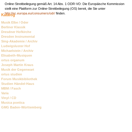
Online-Streitbeilegung gemäß Art. 14 Abs. 1 ODR-VO: Die Europäische Kommission
stellt eine Plattform zur Online-Streitbeilegung (OS) bereit, die Sie unter
http://ec.europa.eu/consumers/odr/
finden.
Katalog
Navigation
Musik Elbe / Oder
überspringen
Berliner Klassik
Dresdner Hofkirche
Dresden Instrumental
Sing-Akademie / Archiv
Ludwigsluster Hof
Michaelstein / Archiv
Elisabeth-Musiquen
ortus organum
Joseph Martin Kraus
Musik der Gegenwart
ortus studien
Forum Musikbibliothek
Studien Händel-Haus
MBM / Fasch
Varia
Vinyl / CD
Musica poetica
GMG Baden-Württemberg