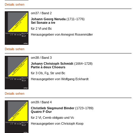
Details sehen
om37 / Band 2
Johann Georg Neruda
(1711–1776)
Sei Sonate a tre
für 2 Vl und Bc
Herausgegeben von Annegret Rosenmüller
Details sehen
om38 / Band 3
Johann Christoph Schmidt
(1664–1728)
Partie à deux Choeurs
für 3 Ob, Fg, Str und Bc
Herausgegeben von Wolfgang Eckhardt
Details sehen
om39 / Band 4
Christlieb Siegmund Binder
(1723–1789)
Quatro F-Dur
für 2 Vl, Cemb obligato und Vc
Herausgegeben von Christoph Koop