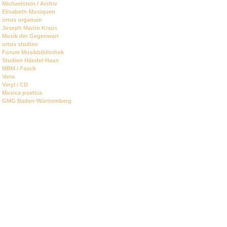
Michaelstein / Archiv
Elisabeth-Musiquen
ortus organum
Joseph Martin Kraus
Musik der Gegenwart
ortus studien
Forum Musikbibliothek
Studien Händel-Haus
MBM / Fasch
Varia
Vinyl / CD
Musica poetica
GMG Baden-Württemberg