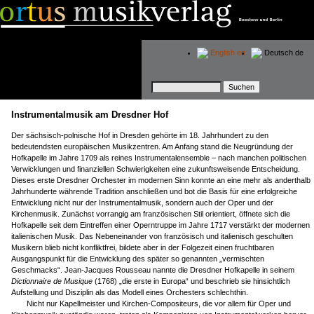
English
en
Deutsch
de
Suchbegriffe
Instrumentalmusik am Dresdner Hof
Der sächsisch-polnische Hof in Dresden gehörte im 18. Jahrhundert zu den
bedeutendsten europäischen Musikzentren. Am Anfang stand die Neugründung der
Hofkapelle im Jahre 1709 als reines Instrumentalensemble – nach manchen politischen
Verwicklungen und finanziellen Schwierigkeiten eine zukunftsweisende Entscheidung.
Dieses erste Dresdner Orchester im modernen Sinn konnte an eine mehr als anderthalb
Jahrhunderte währende Tradition anschließen und bot die Basis für eine erfolgreiche
Entwicklung nicht nur der Instrumentalmusik, sondern auch der Oper und der
Kirchenmusik. Zunächst vorrangig am französischen Stil orientiert, öffnete sich die
Hofkapelle seit dem Eintreffen einer Operntruppe im Jahre 1717 verstärkt der modernen
italienischen Musik. Das Nebeneinander von französisch und italienisch geschulten
Musikern blieb nicht konfliktfrei, bildete aber in der Folgezeit einen fruchtbaren
Ausgangspunkt für die Entwicklung des später so genannten „vermischten
Geschmacks“. Jean-Jacques Rousseau nannte die Dresdner Hofkapelle in seinem
Dictionnaire de Musique
(1768) „die erste in Europa“ und beschrieb sie hinsichtlich
Aufstellung und Disziplin als das Modell eines Orchesters schlechthin.
Nicht nur Kapellmeister und Kirchen-Compositeurs, die vor allem für Oper und