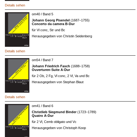
Details sehen
om40 / Band 5
Johann Georg Pisendel
(1687–1755)
Concerto da camera B-Dur
für Vl conc, Str und Bc
Herausgegeben von Christin Seidenberg
Details sehen
om54 / Band 7
Johann Friedrich Fasch
(1688–1758)
Ouverturen-Suite A-Dur
für 2 Ob, 2 Fg, Vl conc, 2 Vl, Va und Bc
Herausgegeben von Stephan Blaut
Details sehen
om41 / Band 6
Christlieb Siegmund Binder
(1723–1789)
Quatro A-Dur
für 2 Vl, Cemb obligato und Vc
Herausgegeben von Christoph Koop