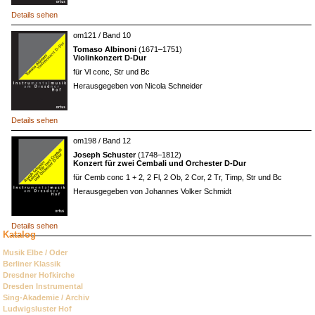
Details sehen
om121 / Band 10
Tomaso Albinoni
(1671–1751)
Violinkonzert D-Dur
für Vl conc, Str und Bc
Herausgegeben von Nicola Schneider
Details sehen
om198 / Band 12
Joseph Schuster
(1748–1812)
Konzert für zwei Cembali und Orchester D-Dur
für Cemb conc 1 + 2, 2 Fl, 2 Ob, 2 Cor, 2 Tr, Timp, Str und Bc
Herausgegeben von Johannes Volker Schmidt
Details sehen
Katalog
Navigation
Musik Elbe / Oder
überspringen
Berliner Klassik
Dresdner Hofkirche
Dresden Instrumental
Sing-Akademie / Archiv
Ludwigsluster Hof