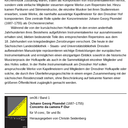
Kirchenmusik zuständig waren, traten als Komponisten von Instrumentalwerken hervor,
sondern viele einfache Mitglieder steuerten eigene Werke zum Repertoire bei. Hinzu
kamen Partituren und Stimmendrucke, die einzelne Musiker bei ihren Studienreisen
erwarben, sowie Werke, die namhafte auswärtige Kapellmeister für den Dresdner Hof
komponierten. Eine zentrale Rolle spielte der Konzertmeister Johann Georg Pisendel
(1687–1755) als Orchestererzieher.
Während die von der kursächsischen Hofkapelle in den ersten anderthalb
Jahrhunderten ihres Bestehens aufgeführten Instrumentalwerke nur ausnahmsweise
erhalten sind, blieben bedeutende Teile des entsprechenden Repertoires aus dem
18. Jahrhundert von kriegsbedingten Zerstörungen verschont. Die heute in der
Sächsischen Landesbibliothek – Staats- und Universitätsbibliothek Dresden
aufbewahrten Manuskripte repräsentieren wichtige Entwicklungen der europäischen
Instrumentalmusik und ermöglichen einen einzigartigen Einblick sowohl in die historische
Musizierpraxis der Hofkapelle als auch in die Sammeltätigkeit einzelner Mitglieder und
des Hofes selbst. In der Reihe
Instrumentalmusik am Dresdner Hof
sollen
anspruchsvolle Werke von Kapellmeistern und Mitgliedern der Dresdner Hofkapelle oder
solche, die durch ihre Überlieferungsgeschichte in einem engen Zusammenhang mit der
sächsischen Residenzstadt stehen, ohne Beschränkung auf bekannte Namen einer
größeren Öffentlichkeit zugänglich gemacht werden.
om36 / Band 1
Johann Georg Pisendel
(1687–1755)
Concerto da camera F-Dur
für Vl conc, Str und Bc
Herausgegeben von Christin Seidenberg