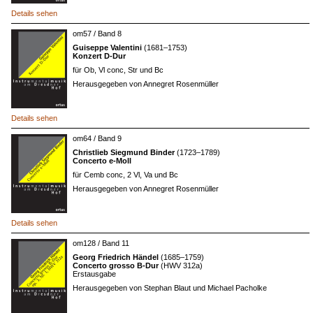
Details sehen
om57 / Band 8
Guiseppe Valentini
(1681–1753)
Konzert D-Dur
für Ob, Vl conc, Str und Bc
Herausgegeben von Annegret Rosenmüller
Details sehen
om64 / Band 9
Christlieb Siegmund Binder
(1723–1789)
Concerto e-Moll
für Cemb conc, 2 Vl, Va und Bc
Herausgegeben von Annegret Rosenmüller
Details sehen
om128 / Band 11
Georg Friedrich Händel
(1685–1759)
Concerto grosso B-Dur
(HWV 312a)
Erstausgabe
Herausgegeben von Stephan Blaut und Michael Pacholke