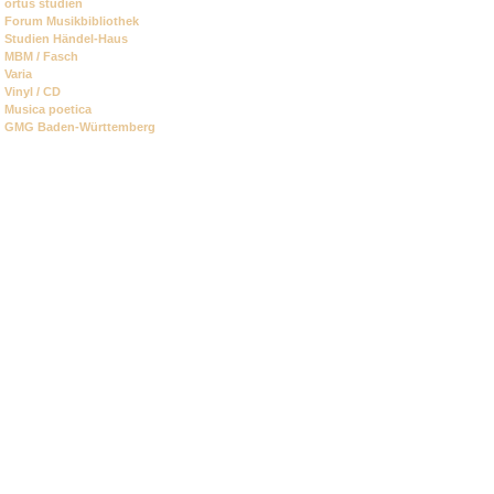
ortus studien
Forum Musikbibliothek
Studien Händel-Haus
MBM / Fasch
Varia
Vinyl / CD
Musica poetica
GMG Baden-Württemberg