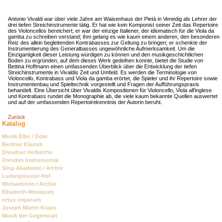
Antonio Vivaldi war über viele Jahre am Waisenhaus der Pietà in Venedig als Lehrer der
drei tiefen Streichinstrumente tätig. Er hat wie kein Komponist seiner Zeit das Repertoire
des Violoncellos bereichert; er war der einzige Italiener, der idiomatisch für die Viola da
gamba zu schreiben verstand; ihm gelang es wie kaum einem anderen, den besonderen
Reiz des allein begleitenden Kontrabasses zur Geltung zu bringen; er schenkte der
Instrumentierung des Generalbasses ungewöhnliche Aufmerksamkeit. Um die
Einzigartigkeit dieser Leistung würdigen zu können und den musikgeschichtlichen
Boden zu ergründen, auf dem dieses Werk gedeihen konnte, bietet die Studie von
Bettina Hoffmann einen umfassenden Überblick über die Entwicklung der tiefen
Streichinstrumente in Vivaldis Zeit und Umfeld. Es werden die Terminologie von
Violoncello, Kontrabass und Viola da gamba erörtet, die Spieler und ihr Repertoire sowie
Instrumentenbau und Spieltechnik vorgestellt und Fragen der Aufführungspraxis
behandelt. Eine Übersicht über Vivaldis Kompositionen für Violoncello, Viola all'inglese
und Kontrabass rundet die Monographie ab, die viele kaum bekannte Quellen auswertet
und auf der umfassenden Repertoirekenntnis der Autorin beruht.
Zurück
Katalog
Navigation
Musik Elbe / Oder
überspringen
Berliner Klassik
Dresdner Hofkirche
Dresden Instrumental
Sing-Akademie / Archiv
Ludwigsluster Hof
Michaelstein / Archiv
Elisabeth-Musiquen
ortus organum
Joseph Martin Kraus
Musik der Gegenwart