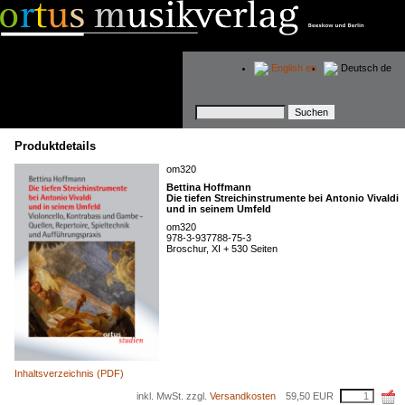
English
en
Deutsch
de
Suchbegriffe
Produktdetails
om320
Bettina Hoffmann
Die tiefen Streichinstrumente bei Antonio Vivaldi
und in seinem Umfeld
om320
978-3-937788-75-3
Broschur, XI + 530 Seiten
Inhaltsverzeichnis (PDF)
inkl. MwSt. zzgl.
Versandkosten
59,50
EUR