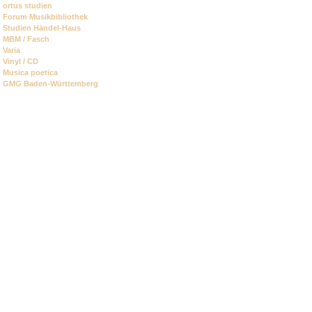
ortus studien
Forum Musikbibliothek
Studien Händel-Haus
MBM / Fasch
Varia
Vinyl / CD
Musica poetica
GMG Baden-Württemberg