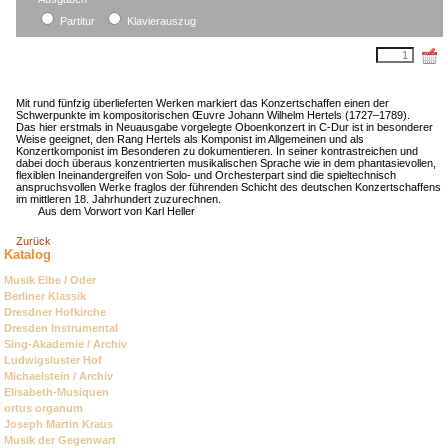
Partitur
Klavierauszug
Mit rund fünfzig überlieferten Werken markiert das Konzertschaffen einen der
Schwerpunkte im kompositorischen Œuvre Johann Wilhelm Hertels (1727–1789).
Das hier erstmals in Neuausgabe vorgelegte Oboenkonzert in C-Dur ist in besonderer
Weise geeignet, den Rang Hertels als Komponist im Allgemeinen und als
Konzertkomponist im Besonderen zu dokumentieren. In seiner kontrastreichen und
dabei doch überaus konzentrierten musikalischen Sprache wie in dem phantasievollen,
flexiblen Ineinandergreifen von Solo- und Orchesterpart sind die spieltechnisch
anspruchsvollen Werke fraglos der führenden Schicht des deutschen Konzertschaffens
im mittleren 18. Jahrhundert zuzurechnen.
Aus dem Vorwort von Karl Heller
Zurück
Katalog
Navigation
Musik Elbe / Oder
überspringen
Berliner Klassik
Dresdner Hofkirche
Dresden Instrumental
Sing-Akademie / Archiv
Ludwigsluster Hof
Michaelstein / Archiv
Elisabeth-Musiquen
ortus organum
Joseph Martin Kraus
Musik der Gegenwart