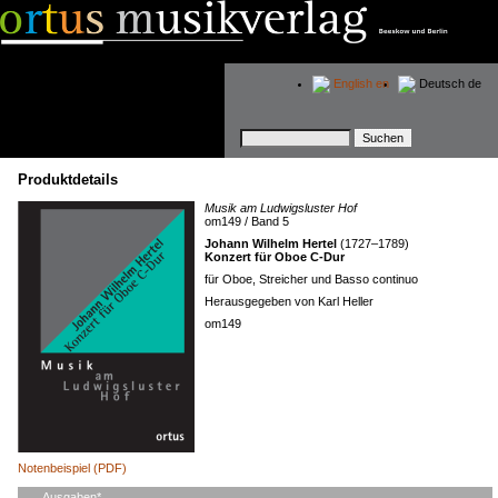
English
en
Deutsch
de
Suchbegriffe
Produktdetails
Musik am Ludwigsluster Hof
om149 / Band 5
Johann Wilhelm Hertel
(1727–1789)
Konzert für Oboe C-Dur
für Oboe, Streicher und Basso continuo
Herausgegeben von Karl Heller
om149
Notenbeispiel (PDF)
Pflichtfeld
Ausgaben
*