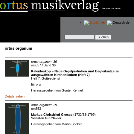
English
en
Deutsch
de
Suchbegriffe
ortus organum
ortus organum 36
om357 / Band 36
Kaleidoskop – Neue Orgelpräludien und Begleitsätze zu
ausgewählten Kirchenliedern (Heft 7)
Heft 7: Gottesdienst
für org
Herausgegeben von Gunter Kennel
Details sehen
ortus organum 29
om353
Markus Christfried Grosse
(1732/33-1799)
Sonaten für Clavier
Herausgegeben von Martin Böcker