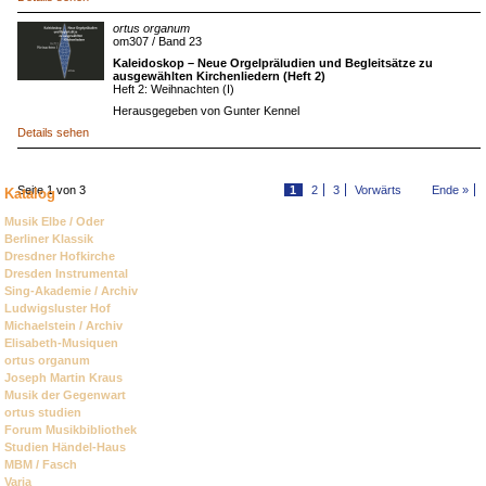
ortus organum
om307 / Band 23
Kaleidoskop – Neue Orgelpräludien und Begleitsätze zu
ausgewählten Kirchenliedern (Heft 2)
Heft 2: Weihnachten (I)
Herausgegeben von Gunter Kennel
Details sehen
Seite 1 von 3
1
2
3
Vorwärts
Ende »
Katalog
Navigation
Musik Elbe / Oder
überspringen
Berliner Klassik
Dresdner Hofkirche
Dresden Instrumental
Sing-Akademie / Archiv
Ludwigsluster Hof
Michaelstein / Archiv
Elisabeth-Musiquen
ortus organum
Joseph Martin Kraus
Musik der Gegenwart
ortus studien
Forum Musikbibliothek
Studien Händel-Haus
MBM / Fasch
Varia