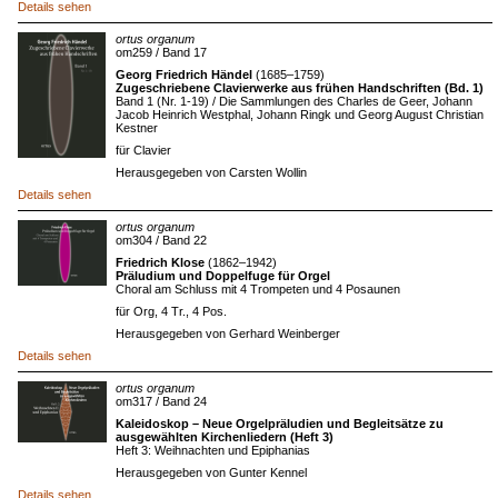
Details sehen
ortus organum
om259 / Band 17
Georg Friedrich Händel
(1685–1759)
Zugeschriebene Clavierwerke aus frühen Handschriften (Bd. 1)
Band 1 (Nr. 1-19) / Die Sammlungen des Charles de Geer, Johann
Jacob Heinrich Westphal, Johann Ringk und Georg August Christian
Kestner
für Clavier
Herausgegeben von Carsten Wollin
Details sehen
ortus organum
om304 / Band 22
Friedrich Klose
(1862–1942)
Präludium und Doppelfuge für Orgel
Choral am Schluss mit 4 Trompeten und 4 Posaunen
für Org, 4 Tr., 4 Pos.
Herausgegeben von Gerhard Weinberger
Details sehen
ortus organum
om317 / Band 24
Kaleidoskop – Neue Orgelpräludien und Begleitsätze zu
ausgewählten Kirchenliedern (Heft 3)
Heft 3: Weihnachten und Epiphanias
Herausgegeben von Gunter Kennel
Details sehen