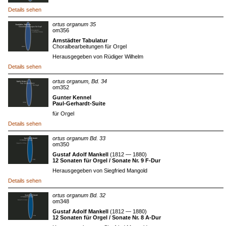
Details sehen
ortus organum 35
om356
Arnstädter Tabulatur
Choralbearbeitungen für Orgel
Herausgegeben von Rüdiger Wilhelm
Details sehen
ortus organum, Bd. 34
om352
Gunter Kennel
Paul-Gerhardt-Suite
für Orgel
Details sehen
ortus organum Bd. 33
om350
Gustaf Adolf Mankell
(1812 — 1880)
12 Sonaten für Orgel / Sonate Nr. 9 F-Dur
Herausgegeben von Siegfried Mangold
Details sehen
ortus organum Bd. 32
om348
Gustaf Adolf Mankell
(1812 — 1880)
12 Sonaten für Orgel / Sonate Nr. 8 A-Dur