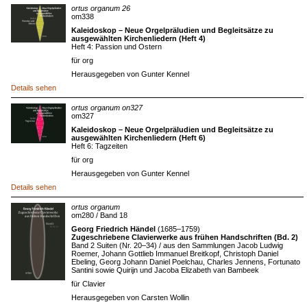
ortus organum 26
om338
Kaleidoskop – Neue Orgelpräludien und Begleitsätze zu
ausgewählten Kirchenliedern (Heft 4)
Heft 4: Passion und Ostern
für org
Herausgegeben von Gunter Kennel
Details sehen
ortus organum on327
om327
Kaleidoskop – Neue Orgelpräludien und Begleitsätze zu
ausgewählten Kirchenliedern (Heft 6)
Heft 6: Tagzeiten
für org
Herausgegeben von Gunter Kennel
Details sehen
ortus organum
om280 / Band 18
Georg Friedrich Händel
(1685–1759)
Zugeschriebene Clavierwerke aus frühen Handschriften (Bd. 2)
Band 2 Suiten (Nr. 20–34) / aus den Sammlungen Jacob Ludwig
Roemer, Johann Gottlieb Immanuel Breitkopf, Christoph Daniel
Ebeling, Georg Johann Daniel Poelchau, Charles Jennens, Fortunato
Santini sowie Quirijn und Jacoba Elizabeth van Bambeek
für Clavier
Herausgegeben von Carsten Wollin